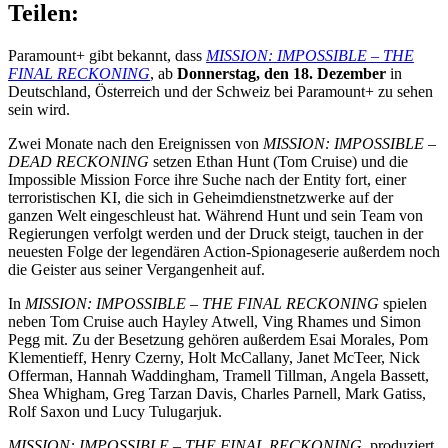
Teilen:
Paramount+ gibt bekannt, dass
MISSION: IMPOSSIBLE – THE
FINAL RECKONING
, ab
Donnerstag, den 18. Dezember
in
Deutschland, Österreich und der Schweiz bei Paramount+ zu sehen
sein wird.
Zwei Monate nach den Ereignissen von
MISSION: IMPOSSIBLE –
DEAD RECKONING
setzen Ethan Hunt (Tom Cruise) und die
Impossible Mission Force ihre Suche nach der Entity fort, einer
terroristischen KI, die sich in Geheimdienstnetzwerke auf der
ganzen Welt eingeschleust hat. Während Hunt und sein Team von
Regierungen verfolgt werden und der Druck steigt, tauchen in der
neuesten Folge der legendären Action-Spionageserie außerdem noch
die Geister aus seiner Vergangenheit auf.
In
MISSION: IMPOSSIBLE – THE FINAL RECKONING
spielen
neben Tom Cruise auch Hayley Atwell, Ving Rhames und Simon
Pegg mit. Zu der Besetzung gehören außerdem Esai Morales, Pom
Klementieff, Henry Czerny, Holt McCallany, Janet McTeer, Nick
Offerman, Hannah Waddingham, Tramell Tillman, Angela Bassett,
Shea Whigham, Greg Tarzan Davis, Charles Parnell, Mark Gatiss,
Rolf Saxon und Lucy Tulugarjuk.
MISSION: IMPOSSIBLE – THE FINAL RECKONING
, produziert