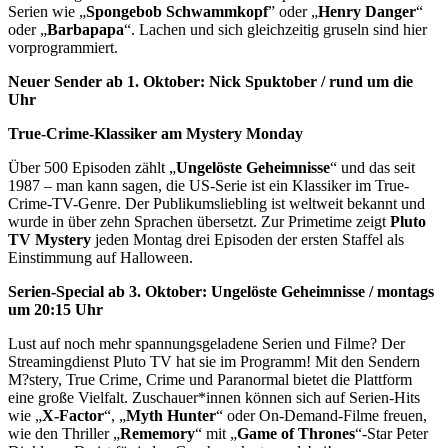
Serien wie „
Spongebob Schwammkopf
” oder „
Henry Danger
“
oder „
Barbapapa
“. Lachen und sich gleichzeitig gruseln sind hier
vorprogrammiert.
Neuer Sender ab 1. Oktober: Nick Spuktober / rund um die
Uhr
True-Crime-Klassiker am Mystery Monday
Über 500 Episoden zählt „
Ungelöste Geheimnisse
“ und das seit
1987 – man kann sagen, die US-Serie ist ein Klassiker im True-
Crime-TV-Genre. Der Publikumsliebling ist weltweit bekannt und
wurde in über zehn Sprachen übersetzt. Zur Primetime zeigt
Pluto
TV Mystery
jeden Montag drei Episoden der ersten Staffel als
Einstimmung auf Halloween.
Serien-Special ab 3. Oktober: Ungelöste Geheimnisse / montags
um 20:15 Uhr
Lust auf noch mehr spannungsgeladene Serien und Filme? Der
Streamingdienst Pluto TV hat sie im Programm! Mit den Sendern
M?stery, True Crime, Crime und Paranormal bietet die Plattform
eine große Vielfalt. Zuschauer*innen können sich auf Serien-Hits
wie „
X-Factor
“, „
Myth Hunter
“ oder On-Demand-Filme freuen,
wie den Thriller „
Rememory
“ mit „
Game of Thrones
“-Star Peter