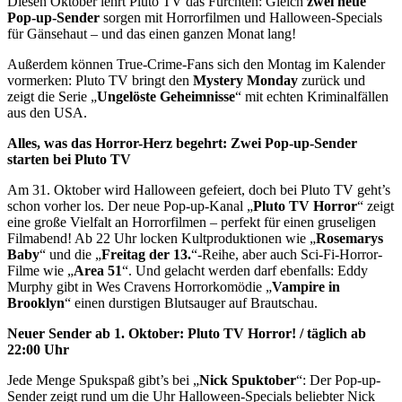
Diesen Oktober lehrt Pluto TV das Fürchten: Gleich
zwei neue
Pop-up-Sender
sorgen mit Horrorfilmen und Halloween-Specials
für Gänsehaut – und das einen ganzen Monat lang!
Außerdem können True-Crime-Fans sich den Montag im Kalender
vormerken: Pluto TV bringt den
Mystery Monday
zurück und
zeigt die Serie „
Ungelöste Geheimnisse
“ mit echten Kriminalfällen
aus den USA.
Alles, was das Horror-Herz begehrt: Zwei Pop-up-Sender
starten bei Pluto TV
Am 31. Oktober wird Halloween gefeiert, doch bei Pluto TV geht’s
schon vorher los. Der neue Pop-up-Kanal „
Pluto TV Horror
“ zeigt
eine große Vielfalt an Horrorfilmen – perfekt für einen gruseligen
Filmabend! Ab 22 Uhr locken Kultproduktionen wie „
Rosemarys
Baby
“ und die „
Freitag der 13.
“-Reihe, aber auch Sci-Fi-Horror-
Filme wie „
Area 51
“. Und gelacht werden darf ebenfalls: Eddy
Murphy gibt in Wes Cravens Horrorkomödie „
Vampire in
Brooklyn
“ einen durstigen Blutsauger auf Brautschau.
Neuer Sender ab 1. Oktober: Pluto TV Horror! / täglich ab
22:00 Uhr
Jede Menge Spukspaß gibt’s bei „
Nick Spuktober
“: Der Pop-up-
Sender zeigt rund um die Uhr Halloween-Specials beliebter Nick